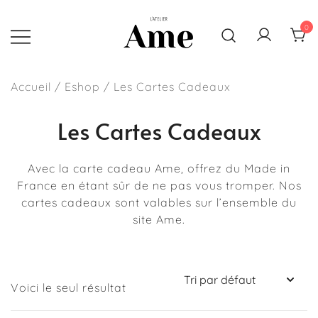
Skip
to
0
content
Sacs, pochettes et accessoires
L'atelier Ame
faits main en France
Accueil
/
Eshop
/ Les Cartes Cadeaux
Les Cartes Cadeaux
Avec la carte cadeau Ame, offrez du Made in
France en étant sûr de ne pas vous tromper. Nos
cartes cadeaux sont valables sur l’ensemble du
site Ame.
Voici le seul résultat