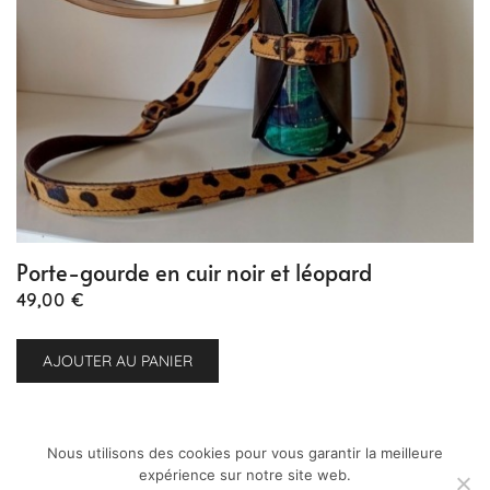
Porte-gourde en cuir noir et léopard
49,00
€
AJOUTER AU PANIER
Nous utilisons des cookies pour vous garantir la meilleure
expérience sur notre site web.
Bonne nouvelle : les frais de port sont offerts pour
© 2026 L'atelier Ame. Conception
vsweb.fr