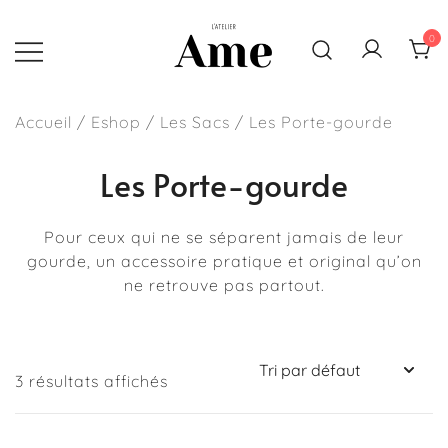
Skip
to
0
content
Sacs, pochettes et accessoires
L'atelier Ame
faits main en France
Accueil
/
Eshop
/
Les Sacs
/ Les Porte-gourde
Les Porte-gourde
Pour ceux qui ne se séparent jamais de leur
gourde, un accessoire pratique et original qu’on
ne retrouve pas partout.
3 résultats affichés