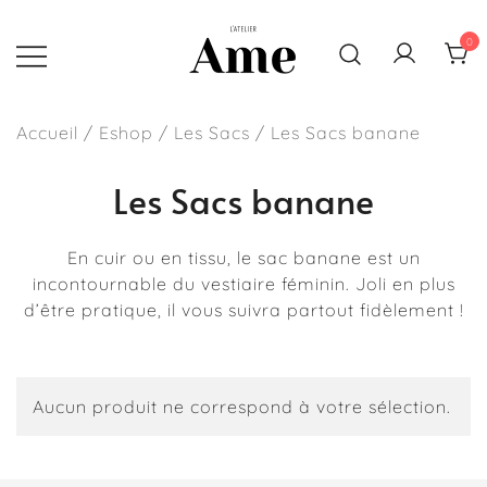
Skip
to
0
content
Sacs, pochettes et accessoires
L'atelier Ame
faits main en France
Accueil
/
Eshop
/
Les Sacs
/ Les Sacs banane
Les Sacs banane
En cuir ou en tissu, le sac banane est un
incontournable du vestiaire féminin. Joli en plus
d’être pratique, il vous suivra partout fidèlement !
Aucun produit ne correspond à votre sélection.