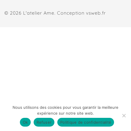
© 2026 L'atelier Ame. Conception
vsweb.fr
Nous utilisons des cookies pour vous garantir la meilleure
expérience sur notre site web.
Bonne nouvelle : les frais de port sont offerts pour
Ok
Refuser
Politique de confidentialité
toutes les commandes ♥︎
Ignorer