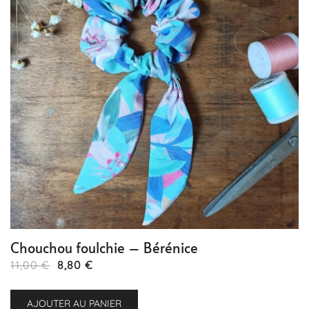
Chouchou foulchie – Bérénice
Le
Le
11,00
€
8,80
€
prix
prix
initial
actuel
AJOUTER AU PANIER