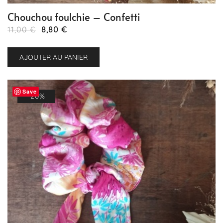
Chouchou foulchie – Confetti
Le
Le
11,00
€
8,80
€
prix
prix
initial
actuel
AJOUTER AU PANIER
était :
est :
11,00 €.
8,80 €.
Save
-20%