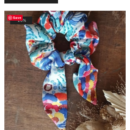
était :
est :
11,00 €.
8,80 €.
Save
-20%