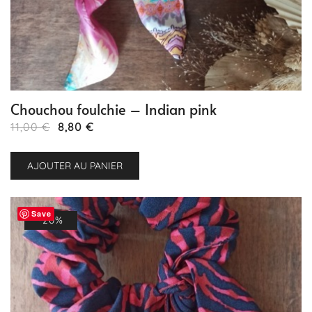
Chouchou foulchie – Indian pink
Le
Le
11,00
€
8,80
€
prix
prix
initial
actuel
AJOUTER AU PANIER
était :
est :
11,00 €.
8,80 €.
Save
-20%