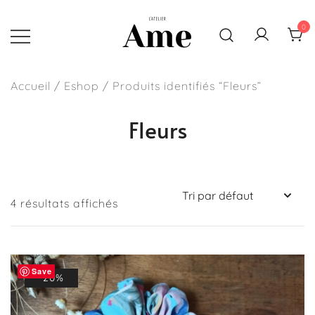
Skip
to
0
content
Sacs, pochettes et accessoires
L'atelier Ame
faits main en France
Accueil
/
Eshop
/ Produits identifiés “Fleurs”
Fleurs
4 résultats affichés
Save
-20%