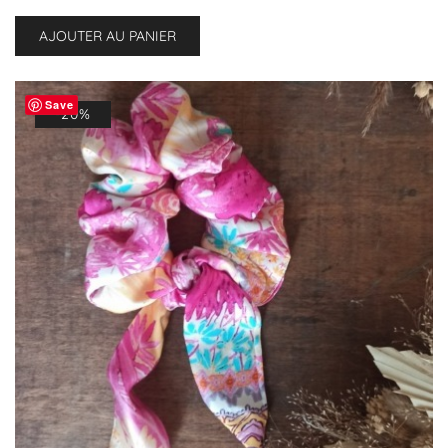
prix
prix
initial
actuel
AJOUTER AU PANIER
était :
est :
11,00 €.
8,80 €.
Save
-20%