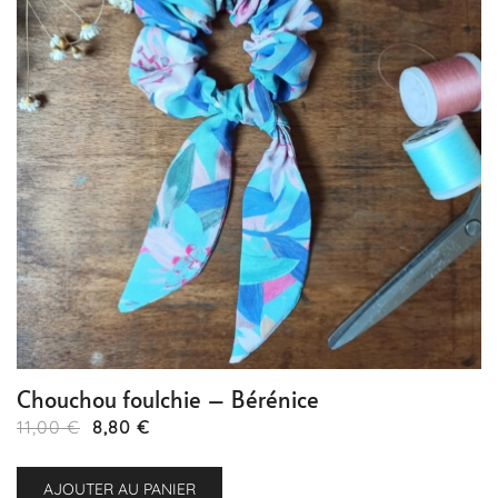
Chouchou foulchie – Bérénice
Le
Le
11,00
€
8,80
€
prix
prix
initial
actuel
AJOUTER AU PANIER