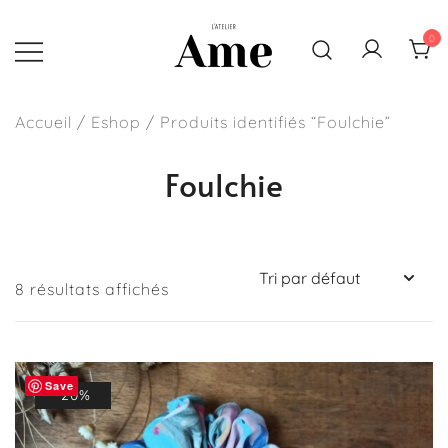
Skip
to
0
content
Sacs, pochettes et accessoires
L'atelier Ame
faits main en France
Accueil
/
Eshop
/ Produits identifiés “Foulchie”
Foulchie
8 résultats affichés
Save
-20%