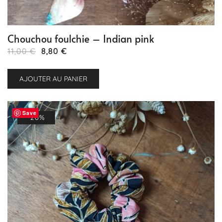
Chouchou foulchie – Indian pink
Le
Le
11,00
€
8,80
€
prix
prix
initial
actuel
AJOUTER AU PANIER
était :
est :
11,00 €.
8,80 €.
Save
-20%