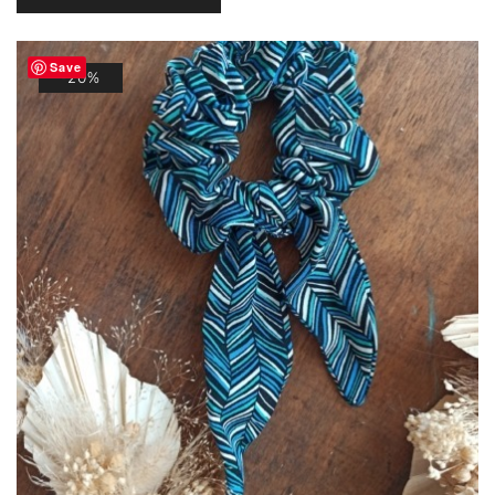
était :
est :
11,00 €.
8,80 €.
Save
-20%