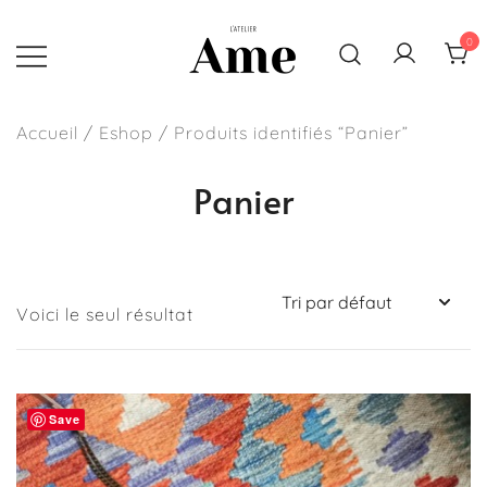
Skip
to
0
content
Sacs, pochettes et accessoires
L'atelier Ame
faits main en France
Accueil
/
Eshop
/ Produits identifiés “Panier”
Panier
Voici le seul résultat
Save