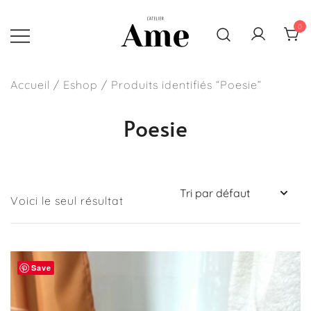
Skip
to
0
content
Sacs, pochettes et accessoires
L'atelier Ame
faits main en France
Accueil
/
Eshop
/ Produits identifiés “Poesie”
Poesie
Voici le seul résultat
Save