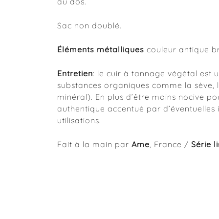
au dos.
Sac non doublé.
É
léments métalliques
couleur antique b
Entretien
: le cuir à tannage végétal est 
substances organiques comme la sève, le
minéral). En plus d’être moins nocive po
authentique accentué par d’éventuelles i
utilisations.
Fait à la main par
Ame
, France /
Série l