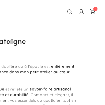
0
 main en France
ataigne
ndoulière ou à l’épaule est
entièrement
ance dans mon petit atelier au cœur
ue
et reflète un
savoir-faire artisanal
té et durabilité.
Compact et élégant, il
nt vos essentiels du quotidien tout en