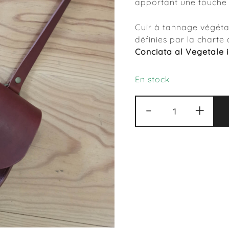
apportant une touche n
Cuir à tannage végéta
définies par la charte 
Conciata al Vegetale 
En stock
quantité
-
+
de
Sac
Alma
chataigne