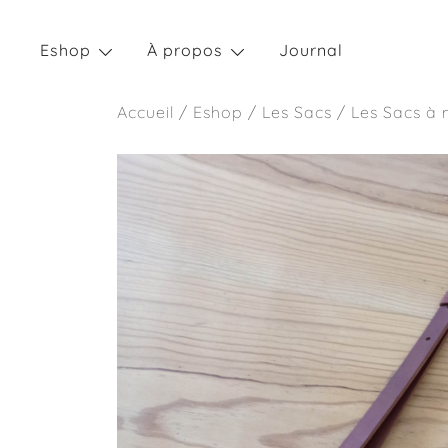
Skip
to
Eshop
À propos
Journal
content
Accueil
/
Eshop
/
Les Sacs
/
Les Sacs à 