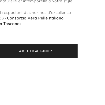
aturelle et intemporelle à votre style.
l respectent des normes d’excellence
du «
Consorzio Vera Pelle Italiana
in Toscana»
.
AJOUTER AU PANIER