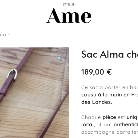
main
Sacs, pochettes et accessoires faits
L'atelier Ame
Sac Alma ch
189,00
€
Ce sac à porter en ba
cousu à la main en Fr
des Landes.
Chaque
pièce
est
uniq
local
, alliant
authentici
accompagne parfaiteme