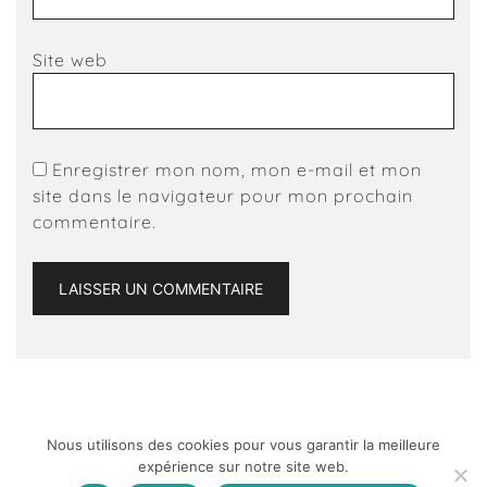
Site web
Enregistrer mon nom, mon e-mail et mon
site dans le navigateur pour mon prochain
commentaire.
Nous utilisons des cookies pour vous garantir la meilleure
expérience sur notre site web.
Bonne nouvelle : les frais de port sont offerts pour
© 2026 L'atelier Ame. Conception
vsweb.fr