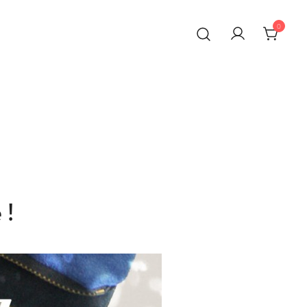
0
 main en France
 !