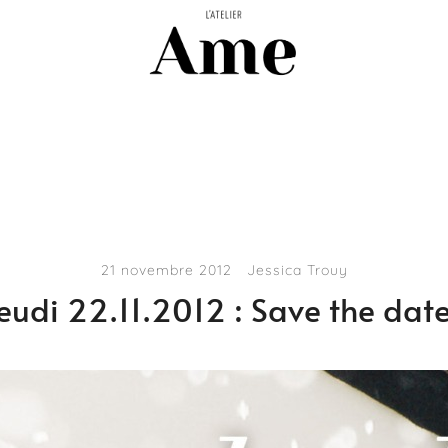
Sacs, pochettes et accessoires faits
L'atelier Ame
21 novembre 2012
Jessica Trouy
eudi 22.11.2012 : Save the date