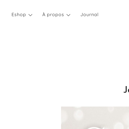
Skip
to
Eshop
À propos
Journal
content
J