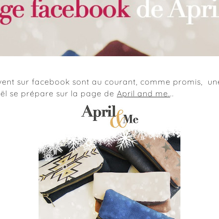
ivent sur facebook sont au courant, comme promis, une
oël se prépare sur la page de
April and me.
..